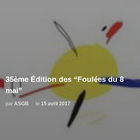
35ème Édition des “Foulées du 8
mai”
par
ASGB
le
15 avril 2017