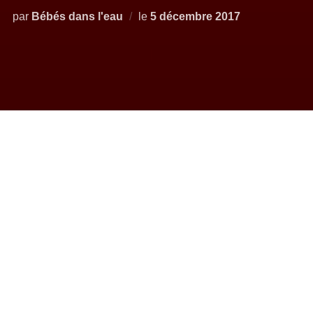
par
Bébés dans l'eau
le
5 décembre 2017
Le samedi 25 novembre, la section des bébés dans l’eau,
était heureuse d’accueillir Valéry Arramon, formatrice
FSGT pour les bébés dans l’eau.
Les nombreuses familles présentes tout au long de la
matinée, ont pu ainsi profiter de sa présence pour obtenir
de précieux conseils sur l’évolution de leur(s) enfant(s)
dans le milieu aquatique.
Nous sommes aussi fières de Quentin, qui après avoir