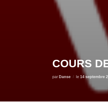
COURS DE
par
Danse
le
14 septembre 