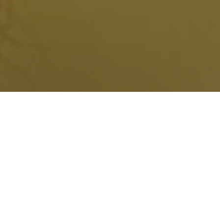
Dans le cadre des Foulées du 8 Mai, crées en 1982 par
ème
l’ASGB, 2026 fut la 42
édition de ce souvenir de la
Paix retrouvée par la capitulation de l’Allemagne nazie.
913 enfants et adultes ont participé à cette course
populaire, sans compétition.
Cette année, avec le concours de l’Académie de Créteil